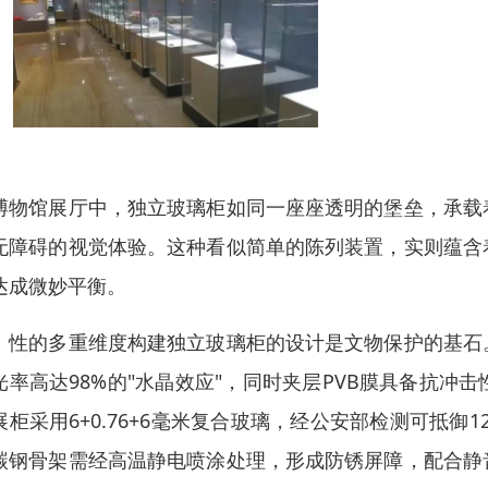
博物馆展厅中，独立玻璃柜如同一座座透明的堡垒，承载
无障碍的视觉体验。这种看似简单的陈列装置，实则蕴含
达成微妙平衡。
、性的多重维度构建独立玻璃柜的设计是文物保护的基石
光率高达98%的"水晶效应"，同时夹层PVB膜具备抗
展柜采用6+0.76+6毫米复合玻璃，经公安部检测可抵御
碳钢骨架需经高温静电喷涂处理，形成防锈屏障，配合静