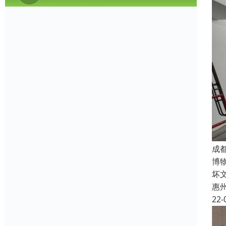
成
博
坏
惠
22-