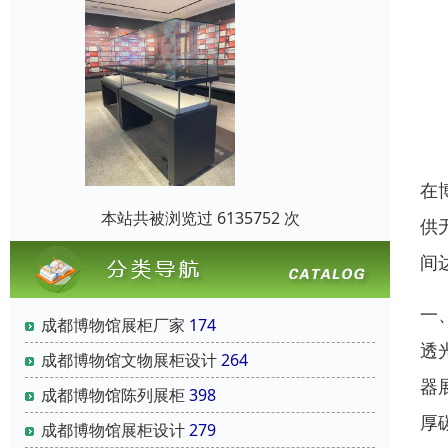
在
本站共被浏览过 6135752 次
供
间
一
成都博物馆展柜厂家
174
透
成都博物馆文物展柜设计
264
器
成都博物馆陈列展柜
398
厚
成都博物馆展柜设计
279