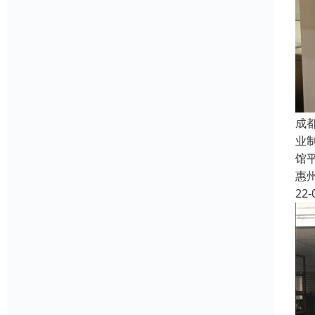
成
业
馆
惠
22-