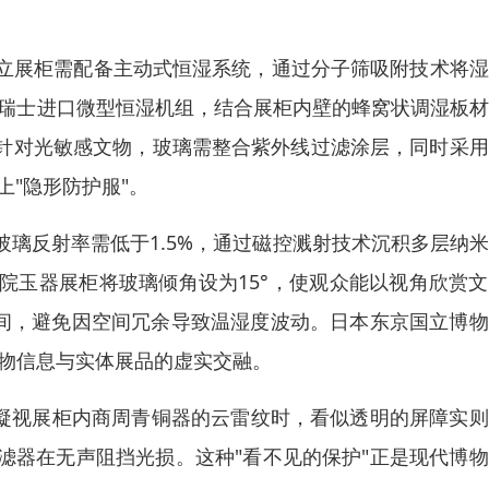
立展柜需配备主动式恒湿系统，通过分子筛吸附技术将湿
置瑞士进口微型恒湿机组，结合展柜内壁的蜂窝状调湿板
。针对光敏感文物，玻璃需整合紫外线过滤涂层，同时采
上"隐形防护服"。
璃反射率需低于1.5%，通过磁控溅射技术沉积多层纳
院玉器展柜将玻璃倾角设为15°，使观众能以视角欣赏
5之间，避免因空间冗余导致温湿度波动。日本东京国立博
文物信息与实体展品的虚实交融。
众凝视展柜内商周青铜器的云雷纹时，看似透明的屏障实
滤器在无声阻挡光损。这种"看不见的保护"正是现代博