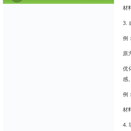
材
3
例
原
优
感
例
材
4