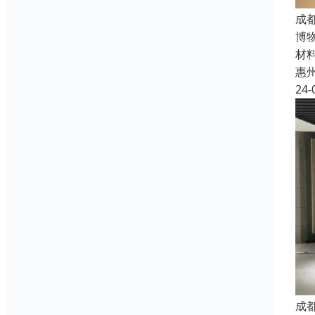
成
博
材
惠
24-
成