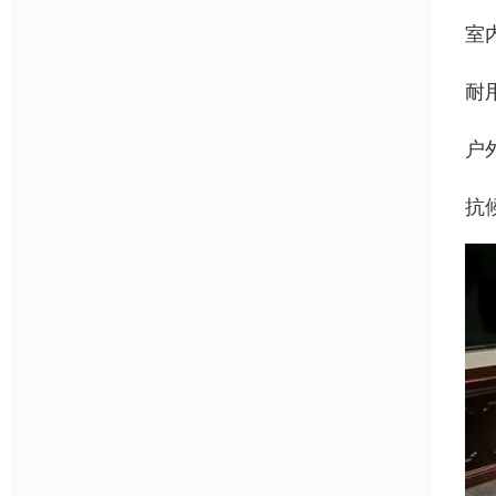
室
耐
户
抗