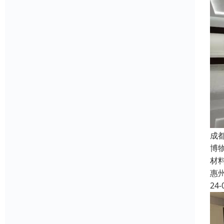
成
博
材
惠
24-