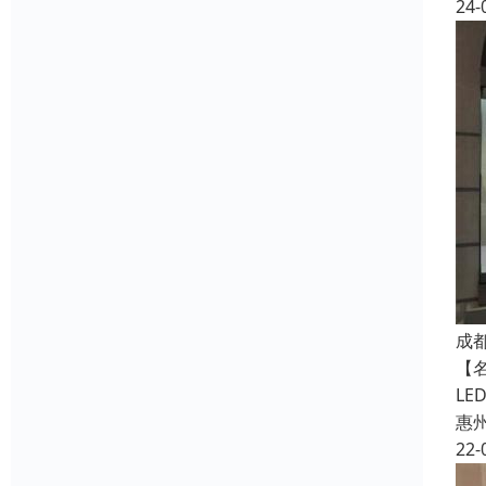
24-
成
【
L
惠
22-