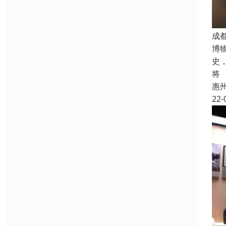
成
博
史
将
惠
22-