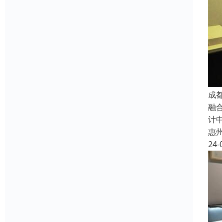
成
融
计
惠
24-