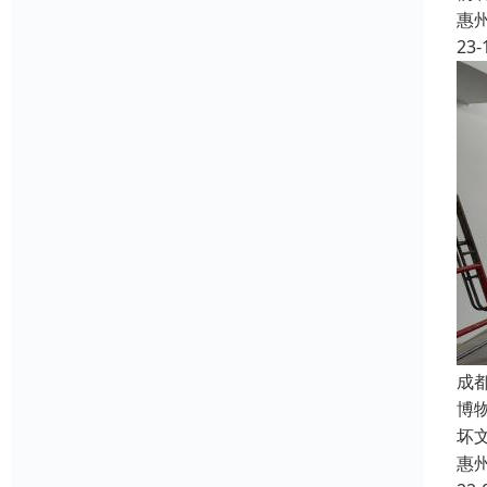
惠
23-
成
博
坏
惠