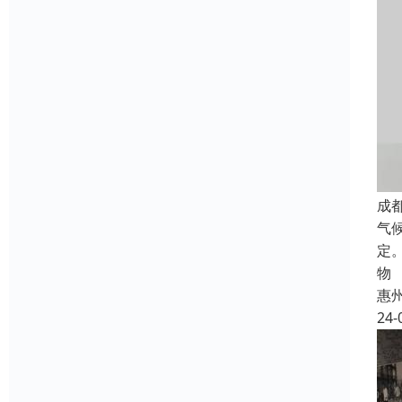
成
气
定
物
惠
24-