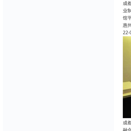
成
业
馆
惠
22-
成
融