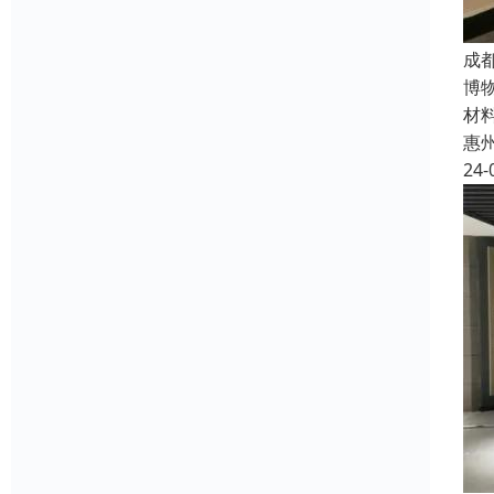
成
博
材
惠
24-