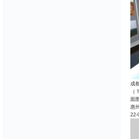
成
（
面
惠
22-