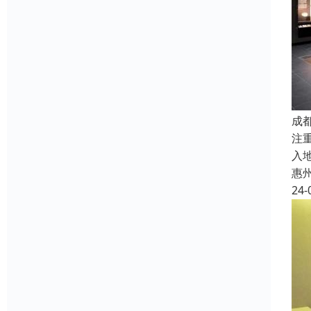
成
注
入
惠
24-