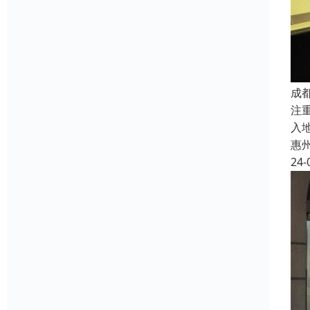
成
注
入
惠
24-