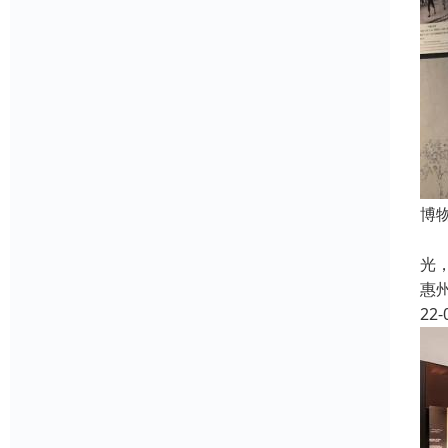
博
博
光
惠
22-