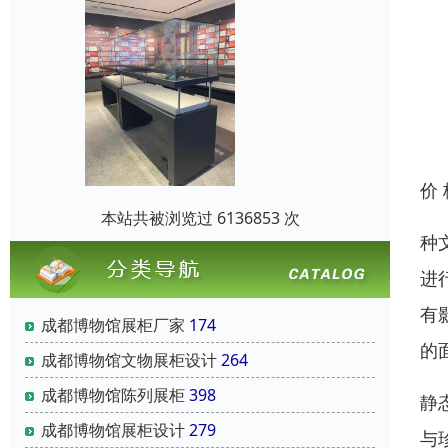
价
本站共被浏览过 6136853 次
种
进
有
成都博物馆展柜厂家
174
的
成都博物馆文物展柜设计
264
成都博物馆陈列展柜
398
静
成都博物馆展柜设计
279
与