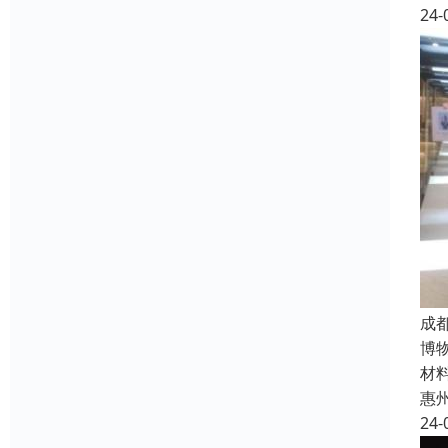
24-
成
博
材
惠
24-