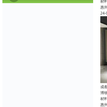
材
惠
24-
成
博
材
惠