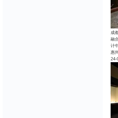
成
融
计
惠
24-