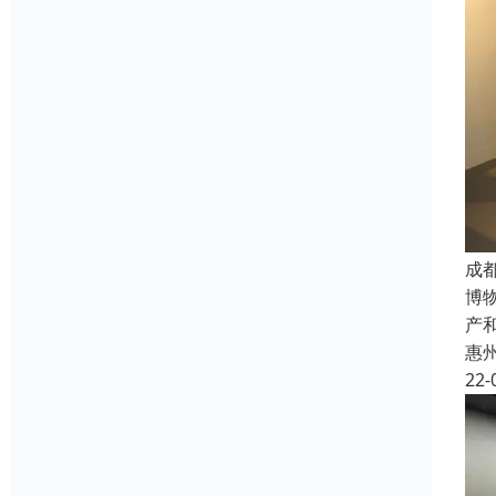
成
博
产
惠
22-