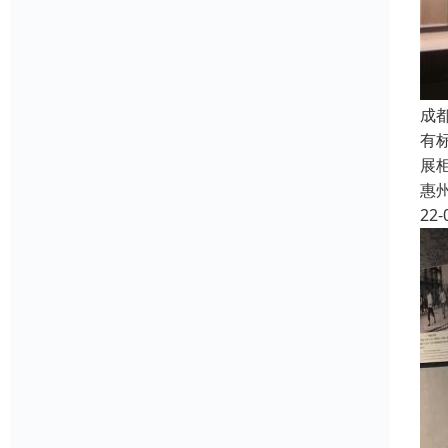
成
有
展
惠
22-