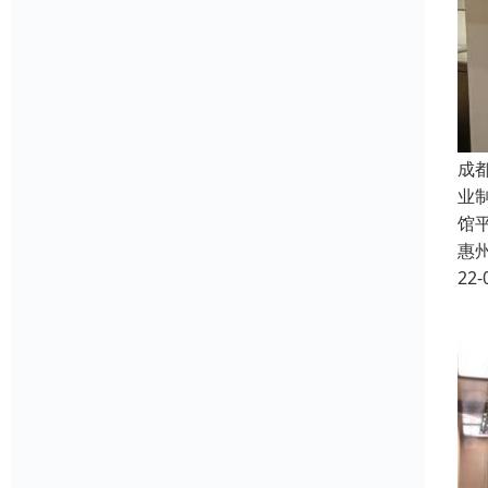
成
业
馆
惠
22-