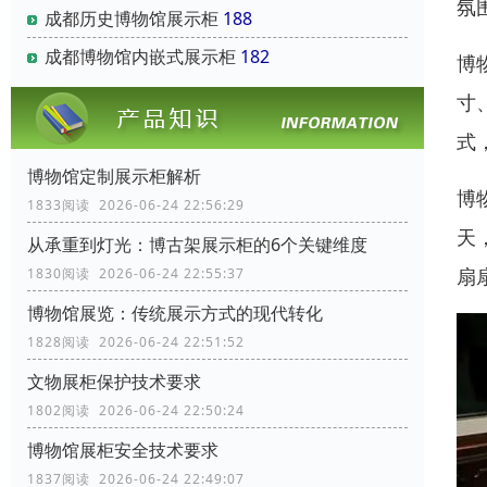
氛
成都历史博物馆展示柜
188
成都博物馆内嵌式展示柜
182
博
寸
式
博物馆定制展示柜解析
博
1833阅读 2026-06-24 22:56:29
天
从承重到灯光：博古架展示柜的6个关键维度
扇
1830阅读 2026-06-24 22:55:37
博物馆展览：传统展示方式的现代转化
1828阅读 2026-06-24 22:51:52
文物展柜保护技术要求
1802阅读 2026-06-24 22:50:24
博物馆展柜安全技术要求
1837阅读 2026-06-24 22:49:07