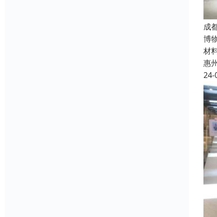
成
博
材
惠
24-