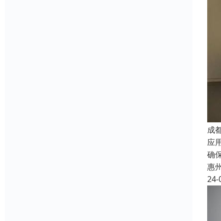
成
应
确
惠
24-