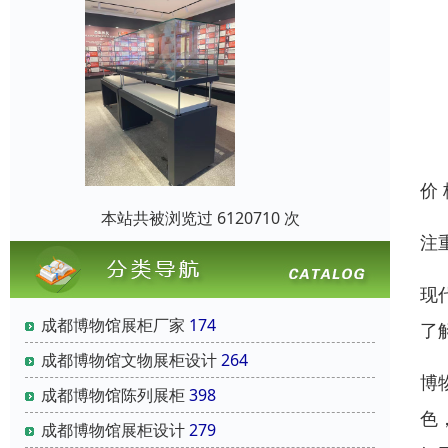
价
本站共被浏览过 6120710 次
注
现
成都博物馆展柜厂家
174
了
成都博物馆文物展柜设计
264
博
成都博物馆陈列展柜
398
色
成都博物馆展柜设计
279