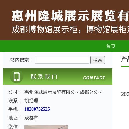
首页
产
站内搜索：
公司：
惠州隆城展示展览有限公司成都分公司
20
联系：
胡经理
手机：
18200752525
地址：
成都市
微信：