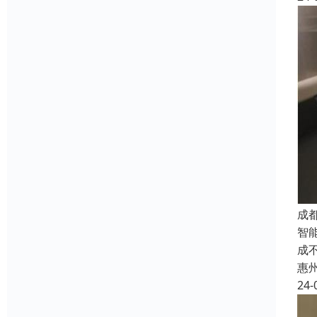
成
智
成
惠
24-