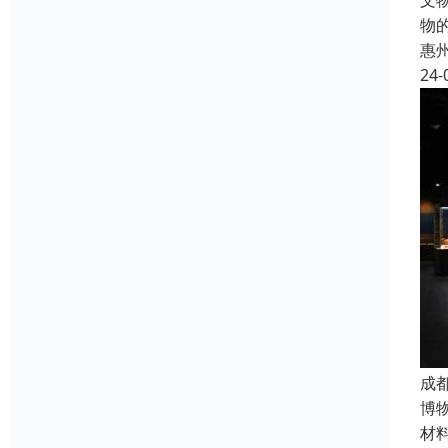
文
物
惠
24-
成
博
材