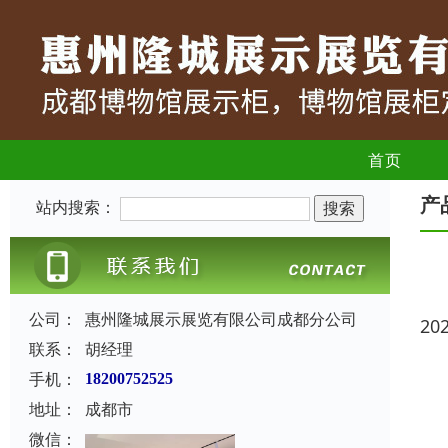
首页
产
站内搜索：
公司：
惠州隆城展示展览有限公司成都分公司
20
联系：
胡经理
手机：
18200752525
地址：
成都市
微信：