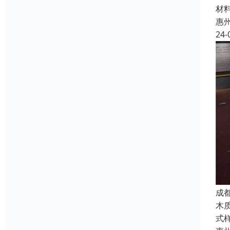
材
惠
24-
成
木
式