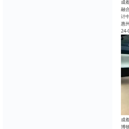
成
融
计
惠
24-
成
博