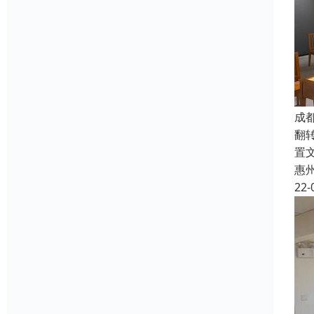
成
翻
置
惠
22-