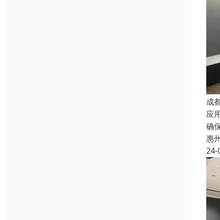
成
应
确
惠
24-