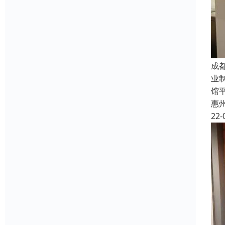
成
业
馆
惠
22-