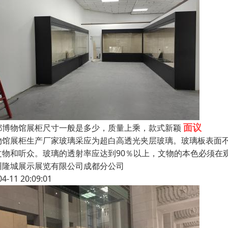
面议
都博物馆展柜尺寸一般是多少，质量上乘，款式新颖
物馆展柜生产厂家玻璃采应为超白高透光夹层玻璃。玻璃板表面不
文物和听众。玻璃的透射率应达到90％以上，文物的本色必须在
州隆城展示展览有限公司成都分公司
04-11 20:09:01