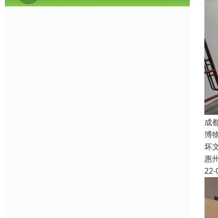
成
博
坏
惠
22-