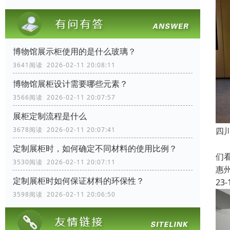
博物馆展示柜使用的是什么玻璃？
3641阅读 2026-02-11 20:08:11
博物馆展柜设计需要哪些元素？
3566阅读 2026-02-11 20:07:57
展柜定制流程是什么
四
3678阅读 2026-02-11 20:07:41
我
定制展柜时，如何确定不同材料的使用比例？
们
3530阅读 2026-02-11 20:07:11
惠
定制展柜时如何保证材料的环保性？
23-
3598阅读 2026-02-11 20:06:50