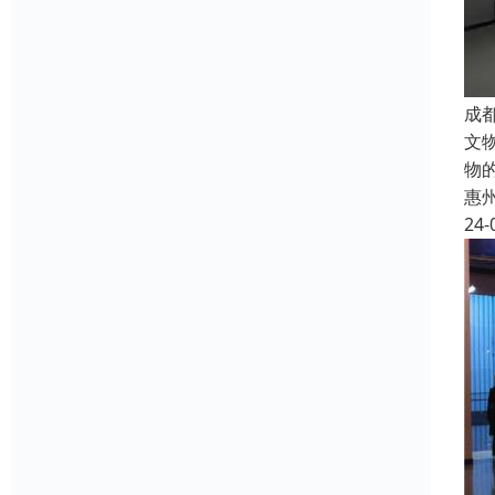
成
文
物
惠
24-