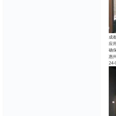
成
应
确
惠
24-