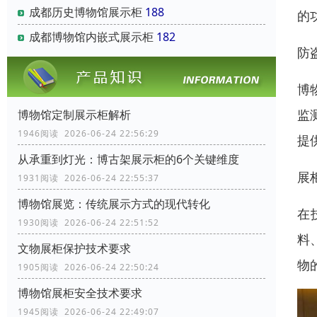
成都历史博物馆展示柜
188
的
成都博物馆内嵌式展示柜
182
防
博
监
博物馆定制展示柜解析
1946阅读 2026-06-24 22:56:29
提
从承重到灯光：博古架展示柜的6个关键维度
展
1931阅读 2026-06-24 22:55:37
博物馆展览：传统展示方式的现代转化
在
1930阅读 2026-06-24 22:51:52
料
文物展柜保护技术要求
物
1905阅读 2026-06-24 22:50:24
博物馆展柜安全技术要求
1945阅读 2026-06-24 22:49:07