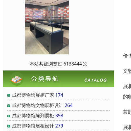
价
本站共被浏览过 6138444 次
文
展
成都博物馆展柜厂家
174
的
成都博物馆文物展柜设计
264
兼
成都博物馆陈列展柜
398
成都博物馆展柜设计
279
展