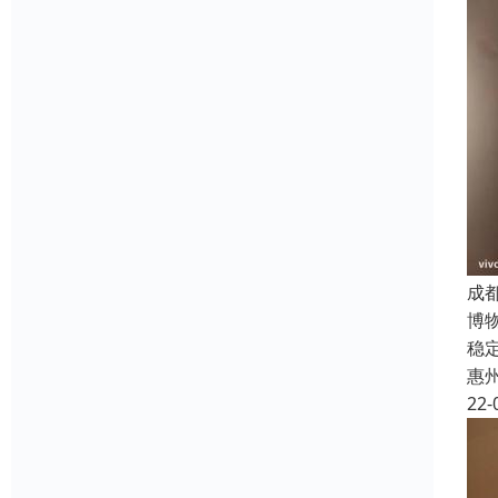
成
博
稳
惠
22-