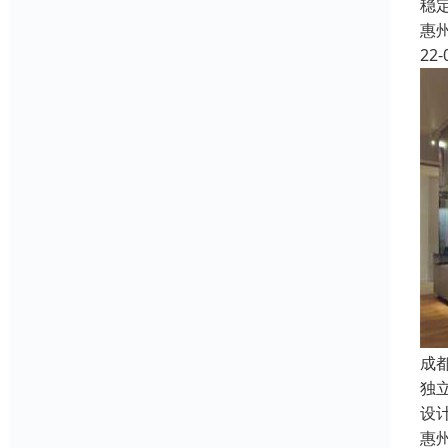
稳
惠
22-
成
独
设
惠