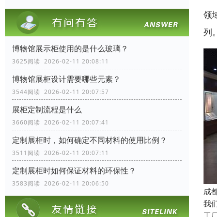
领
列
博物馆展示柜使用的是什么玻璃？
3625阅读 2026-02-11 20:08:11
博物馆展柜设计需要哪些元素？
3544阅读 2026-02-11 20:07:57
展柜定制流程是什么
3660阅读 2026-02-11 20:07:41
定制展柜时，如何确定不同材料的使用比例？
3511阅读 2026-02-11 20:07:11
定制展柜时如何保证材料的环保性？
3583阅读 2026-02-11 20:06:50
成
我
工