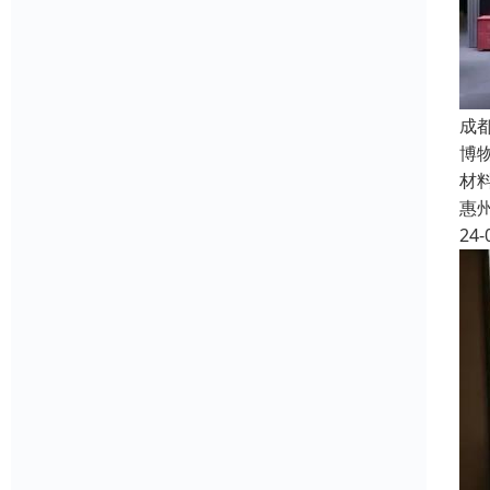
成
博
材
惠
24-