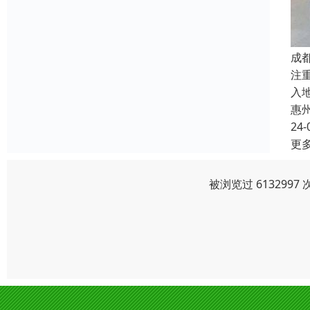
成
注
入
惠
24-
更
被浏览过 613299