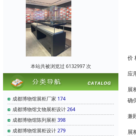
价
本站共被浏览过 6132997 次
应
展
成都博物馆展柜厂家
174
确
成都博物馆文物展柜设计
264
兼
成都博物馆陈列展柜
398
成都博物馆展柜设计
279
展