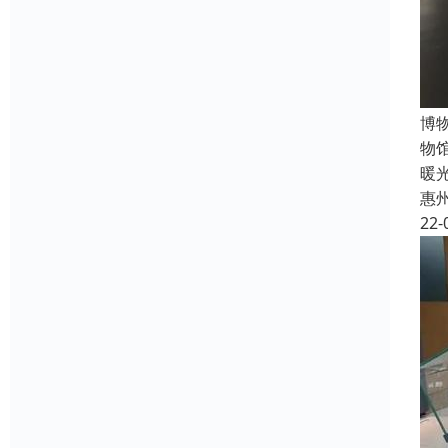
博
物
暖
惠
22-