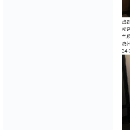
成
精
气
惠
24-