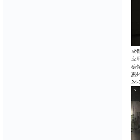
成
应
确
惠
24-