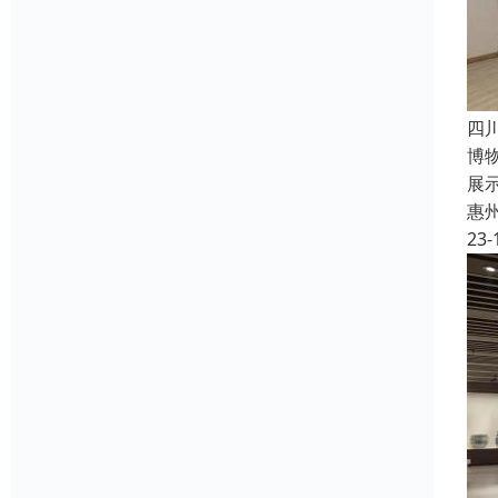
四
博
展
惠
23-