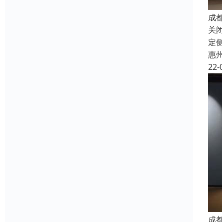
成
关
定
惠
22-
成