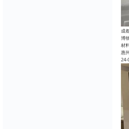
成
博
材
惠
24-