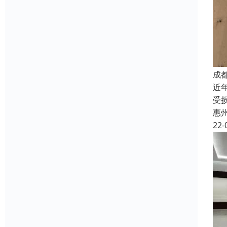
成
近
受
惠
22-