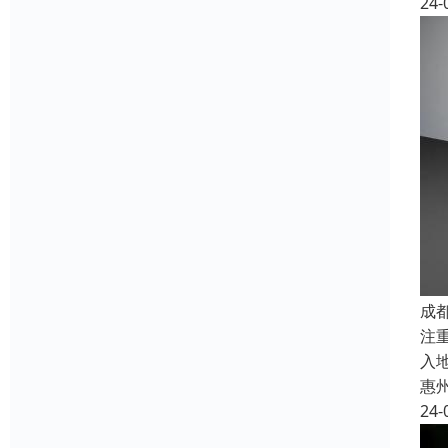
24-
成
注
入
惠
24-