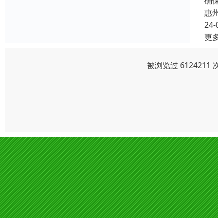
确
惠
24-
更
被浏览过 612421