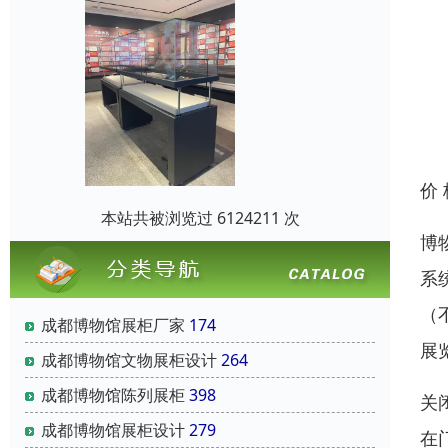
价
本站共被浏览过 6124211 次
博
系
（
成都博物馆展柜厂家
174
展
成都博物馆文物展柜设计
264
成都博物馆陈列展柜
398
关
成都博物馆展柜设计
279
在