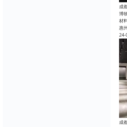
成
博
材
惠
24-
成