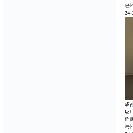
惠
24-
成
应
确
惠