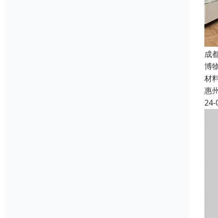
成
博
材
惠
24-