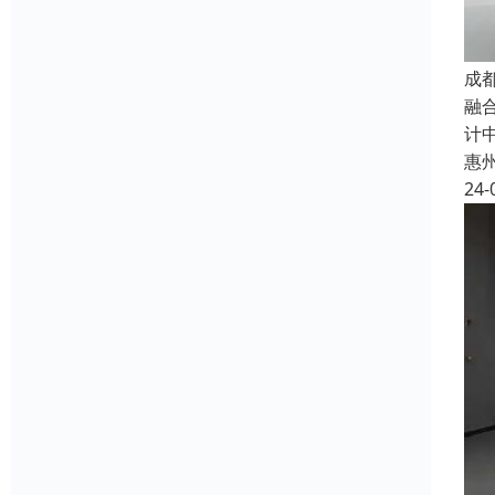
成
融
计
惠
24-