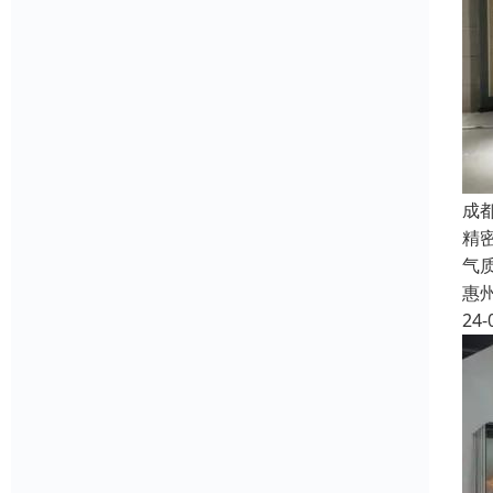
成
精
气
惠
24-